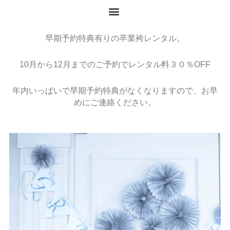
内
容
を
早期予約特典有りの卒業袴レンタル。
ス
キ
ッ
10月から12月までのご予約でレンタル料３０％OFF
プ
年内いっぱいで早期予約特典がなくなりますので、お早
めにご連絡ください。