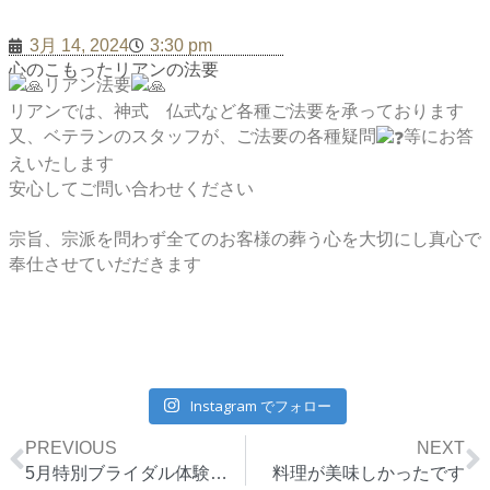
3月 14, 2024
3:30 pm
心のこもったリアンの法要
リアン法要
リアンでは、神式 仏式など各種ご法要を承っております
又、ベテランのスタッフが、ご法要の各種疑問
等にお答
えいたします
安心してご問い合わせください
宗旨、宗派を問わず全てのお客様の葬う心を大切にし真心で
奉仕させていだだきます
Instagram でフォロー
Prev
N
PREVIOUS
NEXT
5月特別ブライダル体験フェア開催決定
料理が美味しかったです