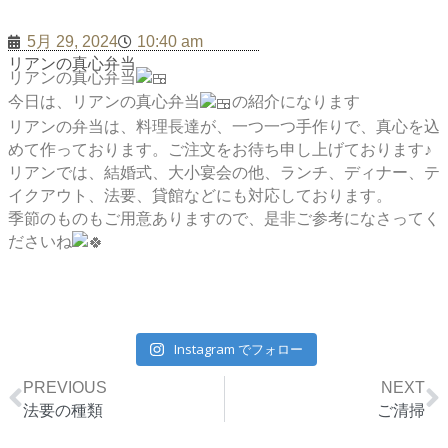
5月 29, 2024
10:40 am
リアンの真心弁当
リアンの真心弁当
今日は、リアンの真心弁当
の紹介になります
リアンの弁当は、料理長達が、一つ一つ手作りで、真心を込
めて作っております。
ご注文をお待ち申し上げております♪
リアンでは、結婚式、大小宴会の他、ランチ、ディナー、テ
イクアウト、法要、貸館などにも対応しております。
季節のものもご用意ありますので、是非ご参考になさってく
ださいね
Instagram でフォロー
Prev
N
PREVIOUS
NEXT
法要の種類
ご清掃