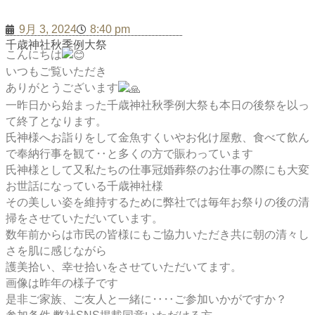
9月 3, 2024
8:40 pm
千歳神社秋季例大祭
こんにちは
いつもご覧いただき
ありがとうございます
一昨日から始まった千歳神社秋季例大祭も本日の後祭を以っ
て終了となります。
氏神様へお詣りをして金魚すくいやお化け屋敷、食べて飲ん
で奉納行事を観て‥と多くの方で賑わっています
氏神様として又私たちの仕事冠婚葬祭のお仕事の際にも大変
お世話になっている千歳神社様
その美しい姿を維持するために弊社では毎年お祭りの後の清
掃をさせていただいています。
数年前からは市民の皆様にもご協力いただき共に朝の清々し
さを肌に感じながら
護美拾い、幸せ拾いをさせていただいてます。
画像は昨年の様子です
是非ご家族、ご友人と一緒に‥‥ご参加いかがですか？