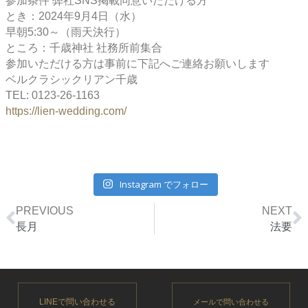
参加条件 弊社SNS掲載同意いただける方
とき：2024年9月4日（水）
早朝5:30～（雨天決行）
ところ：千歳神社 社務所前集合
参加いただける方は事前に下記へご連絡お願いします
ベルクラシックリアン千歳
TEL: 0123-26-1163
https://lien-wedding.com/
Instagram でフォロー
Prev
N
PREVIOUS
NEXT
長月
法要
LINEで問い合わせる
メールで問い合わせる