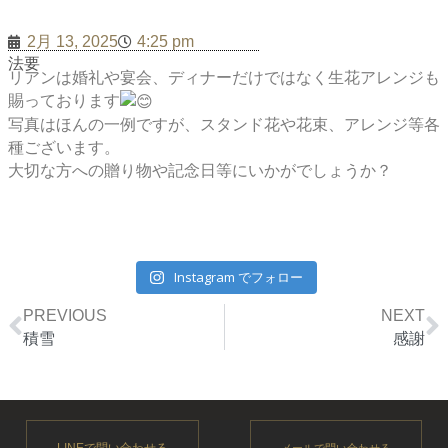
2月 13, 2025
4:25 pm
法要
リアンは婚礼や宴会、ディナーだけではなく生花アレンジも
賜っております
写真はほんの一例ですが、スタンド花や花束、アレンジ等各
種ございます。
大切な方への贈り物や記念日等にいかがでしょうか？
Instagram でフォロー
Prev
N
PREVIOUS
NEXT
積雪
感謝