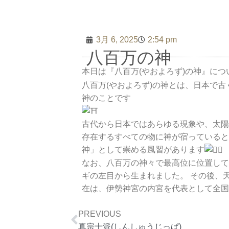
リアン
の法要
3月 6, 2025
2:54 pm
八百万の神
本日は『八百万(やおよろず)の神』に
八百万(やおよろず)の神とは、日本で
神のことです
古代から日本ではあらゆる現象や、太陽
存在するすべての物に神が宿っていると
神」として崇める風習があります
なお、八百万の神々で最高位に位置して
ギの左目から生まれました。 その後、
在は、伊勢神宮の内宮を代表として全国
Prev
PREVIOUS
真宗十派(しんしゅうじっぱ)