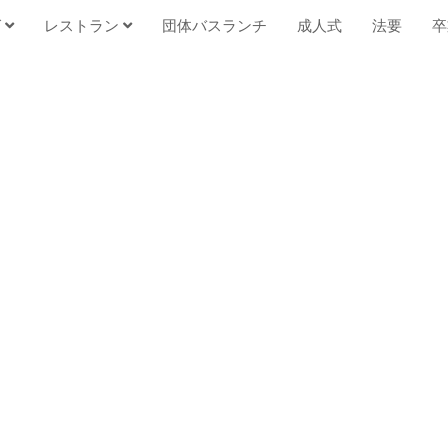
グ
レストラン
団体バスランチ
成人式
法要
卒