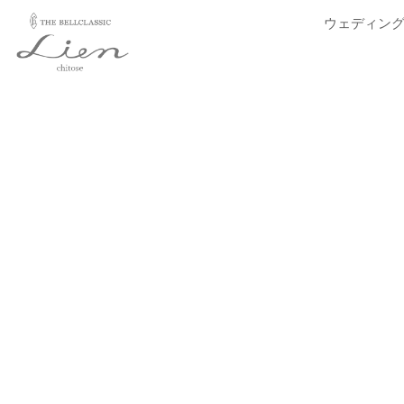
内
ウェディン
容
を
ス
キ
ッ
プ