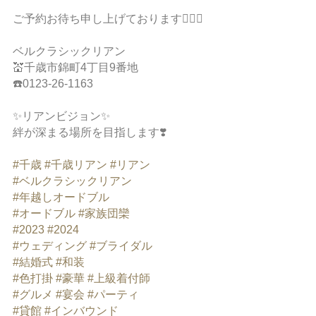
ご予約お待ち申し上げております🙇‍♀️✨
ベルクラシックリアン
💒千歳市錦町4丁目9番地
☎️0123-26-1163
✨リアンビジョン✨
絆が深まる場所を目指します❣️
#千歳
#千歳リアン
#リアン
#ベルクラシックリアン
#年越しオードブル
#オードブル
#家族団欒
#2023
#2024
#ウェディング
#ブライダル
#結婚式
#和装
#色打掛
#豪華
#上級着付師
#グルメ
#宴会
#パーティ
#貸館
#インバウンド