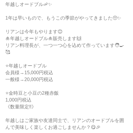
年越しオードブル🦐✨
1年は早いもので、もうこの季節がやってきました🥺✨
リアンは今年もやります😊
🎍年越しオードブル🎍販売します🙌
リアン料理長が、一つ一つ心を込めて作っています🧑‍🍳
🥰
⭐️年越しオードブル
会員様→15,000円税込
一般様→20,000円税込
⭐️金時豆と小豆の2種赤飯
1,000円税込
《数量限定‼️》
年越しはご家族や友達同士で、リアンのオードブルを囲
んで美味しく楽しくお過ごしませんか？😋🎉