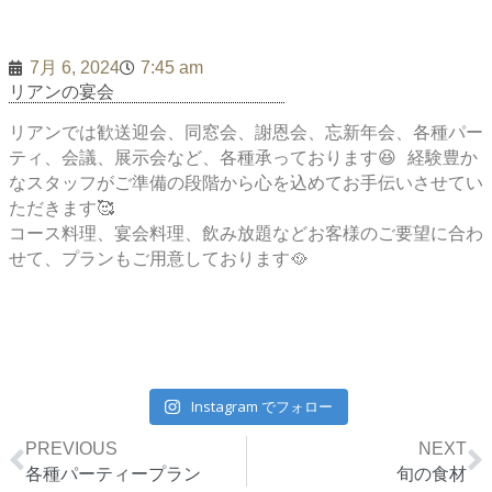
7月 6, 2024
7:45 am
リアンの宴会
リアンでは歓送迎会、同窓会、謝恩会、忘新年会、各種パー
ティ、会議、展示会など、各種承っております😆 経験豊か
なスタッフがご準備の段階から心を込めてお手伝いさせてい
ただきます🥰
コース料理、宴会料理、飲み放題などお客様のご要望に合わ
せて、プランもご用意しております🥘
Instagram でフォロー
Prev
N
PREVIOUS
NEXT
各種パーティープラン
旬の食材