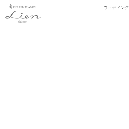
内
ウェディン
容
を
ス
キ
ッ
プ