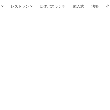
グ
レストラン
団体バスランチ
成人式
法要
卒